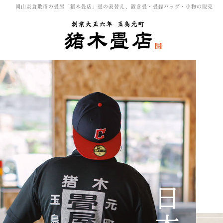
岡山県倉敷市の畳屋「猪木畳店」畳の表替え、置き畳・畳縁バッグ・小物の販売