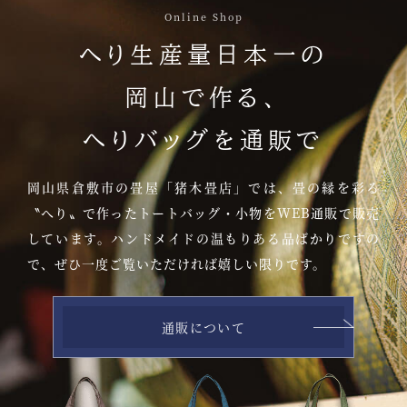
Online Shop
へり生産量日本一の
岡山で作る、
へりバッグを通販で
岡山県倉敷市の畳屋「猪木畳店」では、
畳の縁を彩る
〝へり〟で作ったトートバッグ・小物をWEB通販で
販売
しています。ハンドメイドの温もりある品ばかりですの
で、
ぜひ一度ご覧いただければ嬉しい限りです。
通販について