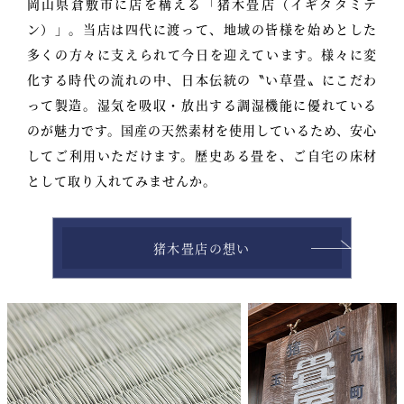
岡山県倉敷市に店を構える「猪木畳店（イギタタミテ
ン）」。
当店は四代に渡って、地域の皆様を始めとした
多くの方々に支えられて
今日を迎えています。
様々に変
化する時代の流れの中、
日本伝統の〝い草畳〟にこだわ
って製造。
湿気を吸収・放出する調湿機能に優れている
のが魅力です。
国産の天然素材を使用しているため、安心
してご利用いただけます。
歴史ある畳を、ご自宅の床材
として取り入れてみませんか。
猪木畳店の想い