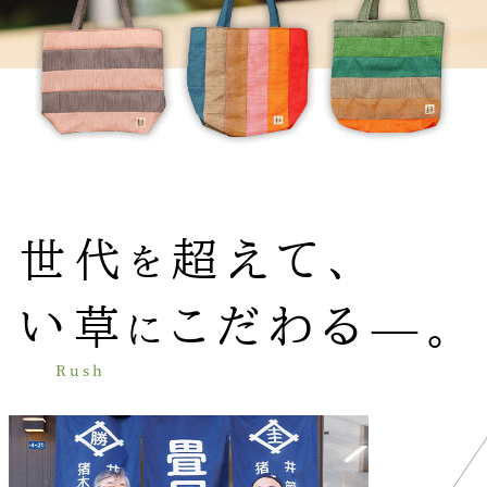
世代
超えて、
を
い草
こだわる―。
に
Rush